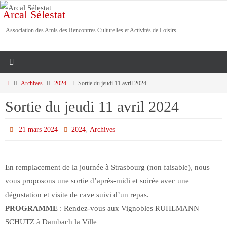
Passer
Arcal Sélestat
vers
Association des Amis des Rencontres Culturelles et Activités de Loisirs
le
contenu
Home
Archives
2024
Sortie du jeudi 11 avril 2024
Sortie du jeudi 11 avril 2024
,
21 mars 2024
2024
Archives
En remplacement de la journée à Strasbourg (non faisable), nous
vous proposons une sortie d’après-midi et soirée avec une
dégustation et visite de cave suivi d’un repas.
PROGRAMME
: Rendez-vous aux Vignobles RUHLMANN
SCHUTZ à Dambach la Ville