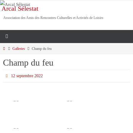
Passer
Arcal Sélestat
vers
Association des Amis des Rencontres Culturelles et Activités de Loisirs
le
contenu
Home
Galleries
Champ du feu
Champ du feu
12 septembre 2022