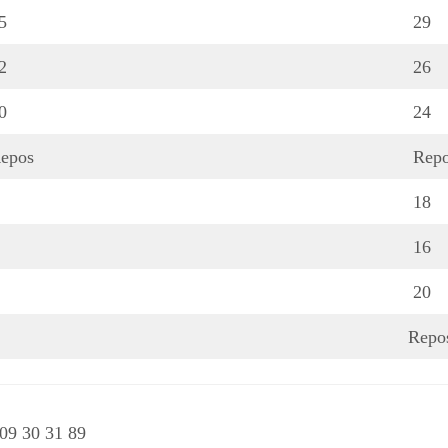
5
29
2
26
0
24
epos
Repo
18
16
20
Repo
09 30 31 89