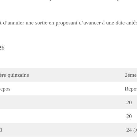
it d’annuler une sortie en proposant d’avancer à une date anté
2
6
ère quinzaine
2ème
epos
Repo
20
20
0
24 (