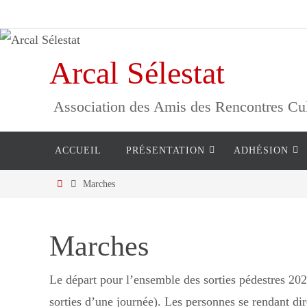
Passer
vers
le
Arcal Sélestat
contenu
Association des Amis des Rencontres Cultu
Passer
ACCUEIL
PRÉSENTATION
ADHÉSION
vers
le
Home
Marches
contenu
Marches
Le départ pour l’ensemble des sorties pédestres 20
sorties d’une journée). Les personnes se rendant dir