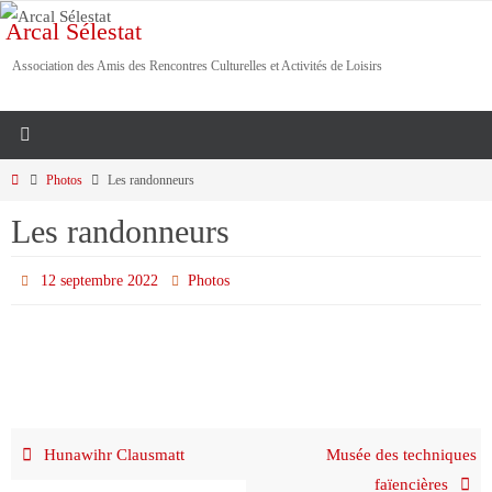
Passer
Arcal Sélestat
vers
Association des Amis des Rencontres Culturelles et Activités de Loisirs
le
contenu
Home
Photos
Les randonneurs
Les randonneurs
12 septembre 2022
Photos
Hunawihr Clausmatt
Musée des techniques
faïencières