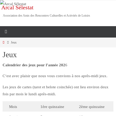
Passer
Arcal Sélestat
vers
Association des Amis des Rencontres Culturelles et Activités de Loisirs
le
contenu
Home
Jeux
Jeux
Calendrier des jeux pour l’année 202
6
C‘est avec plaisir que nous vous convions à nos après-midi jeux.
Les jeux de cartes (tarot et belote coinchée) ont lieu environ deux
fois par mois le lundi après-midi.
Mois
1ère quinzaine
2ème quinzaine