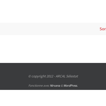
Sor
© copyright 2012 - ARCAL Sélestat
Fonctionne avec
Nirvana
&
WordPress.