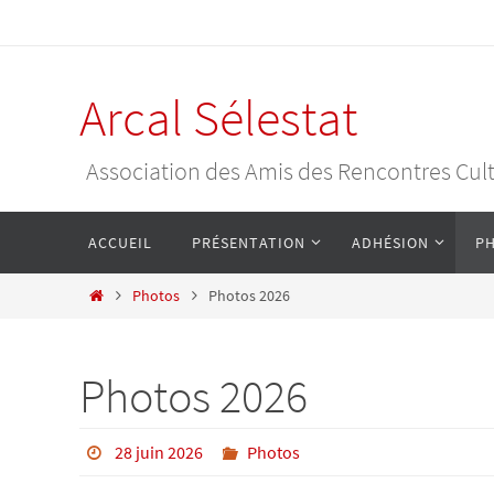
Passer
vers
le
Arcal Sélestat
contenu
Association des Amis des Rencontres Cultur
Passer
ACCUEIL
PRÉSENTATION
ADHÉSION
P
vers
le
Home
Photos
Photos 2026
contenu
Photos 2026
28 juin 2026
Photos