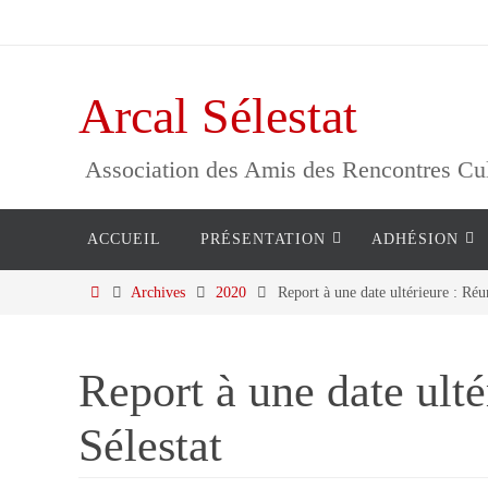
Passer
vers
le
Arcal Sélestat
contenu
Association des Amis des Rencontres Cultu
Passer
ACCUEIL
PRÉSENTATION
ADHÉSION
vers
le
Home
Archives
2020
Report à une date ultérieure : Réu
contenu
Report à une date ult
Sélestat