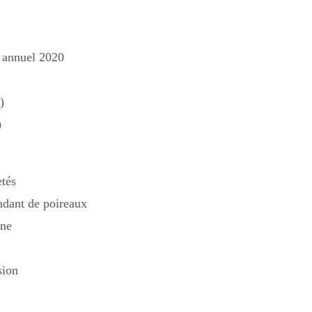
e annuel 2020
)
)
etés
ndant de poireaux
ine
sion