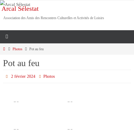
Passer
Arcal Sélestat
vers
Association des Amis des Rencontres Culturelles et Activités de Loisirs
le
contenu
Home
Photos
Pot au feu
Pot au feu
2 février 2024
Photos