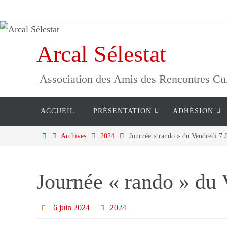
Passer
vers
le
Arcal Sélestat
contenu
Association des Amis des Rencontres Cultu
Passer
ACCUEIL
PRÉSENTATION
ADHÉSION
vers
le
Home
Archives
2024
Journée « rando » du Vendredi 7 
contenu
Journée « rando » du 
6 juin 2024
2024