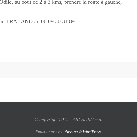
dile, au bout de 2 à 3 kms, prendre la route à gauche,
ouin TRABAND au 06 09 30 31 89
© copyright 2012 - ARCAL Sélestat
Fonctionne avec
Nirvana
&
WordPress.