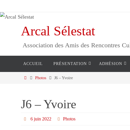
Passer
vers
le
Arcal Sélestat
contenu
Association des Amis des Rencontres Cultu
Passer
ACCUEIL
PRÉSENTATION
ADHÉSION
vers
le
Home
Photos
J6 – Yvoire
contenu
J6 – Yvoire
6 juin 2022
Photos