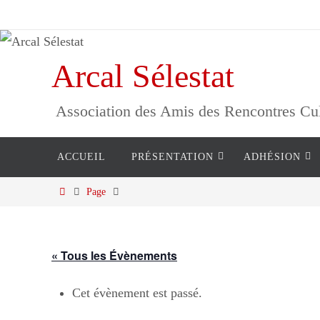
Passer
vers
le
Arcal Sélestat
contenu
Association des Amis des Rencontres Cultu
Passer
ACCUEIL
PRÉSENTATION
ADHÉSION
vers
le
Home
Page
contenu
« Tous les Évènements
Cet évènement est passé.