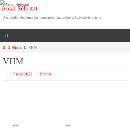
Passer
Arcal Sélestat
vers
Association des Amis des Rencontres Culturelles et Activités de Loisirs
le
contenu
Home
Photos
VHM
VHM
17 août 2022
Photos