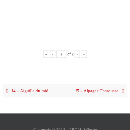
«
‹
of
2
›
»
J4 – Aiguille du midi
J5 – Alpages Charousse
© copyright 2012 - ARCAL Sélestat