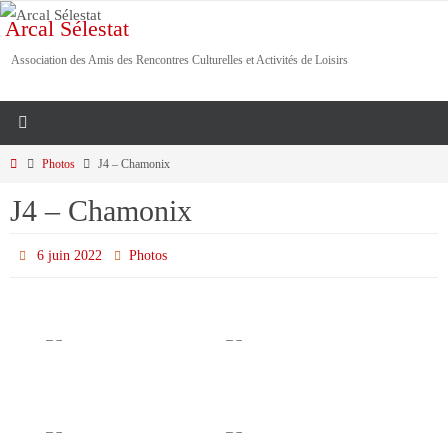
Passer
Arcal Sélestat
vers
Association des Amis des Rencontres Culturelles et Activités de Loisirs
le
contenu
Home
Photos
J4 – Chamonix
J4 – Chamonix
6 juin 2022
Photos